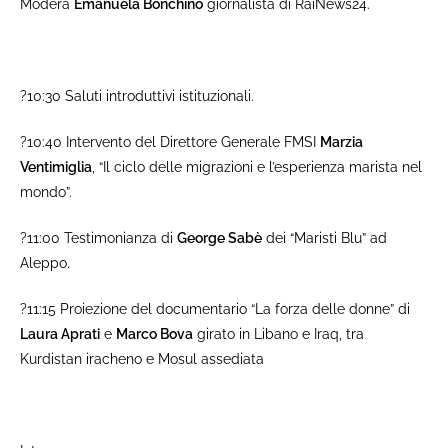
Modera
Emanuela Bonchino
giornalista di RaiNews24.
?10:30 Saluti introduttivi istituzionali.
?10:40 Intervento del Direttore Generale FMSI
Marzia
Ventimiglia
, “Il ciclo delle migrazioni e l’esperienza marista nel
mondo”.
?11:00 Testimonianza di
George Sabè
dei “Maristi Blu” ad
Aleppo.
?11:15 Proiezione del documentario “La forza delle donne” di
Laura Aprati
e
Marco Bova
girato in Libano e Iraq, tra
Kurdistan iracheno e Mosul assediata