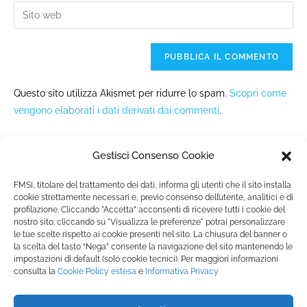
Questo sito utilizza Akismet per ridurre lo spam.
Scopri come
vengono elaborati i dati derivati dai commenti
.
Gestisci Consenso Cookie
FMSI, titolare del trattamento dei dati, informa gli utenti che il sito installa
cookie strettamente necessari e, previo consenso dell’utente, analitici e di
profilazione. Cliccando "Accetta” acconsenti di ricevere tutti i cookie del
nostro sito; cliccando su "Visualizza le preferenze" potrai personalizzare
Fondazione Marista per la Solidarietà
Internazionale ETS
le tue scelte rispetto ai cookie presenti nel sito. La chiusura del banner o
la scelta del tasto “Nega” consente la navigazione del sito mantenendo le
P.le M. Champagnat, 2 00144 Roma, Italia
impostazioni di default (solo cookie tecnici). Per maggiori informazioni
Tel.: +39 06 54 5171 | Fax: +39 06 54 517 500
consulta la
Cookie Policy
estesa
e
Informativa Privacy
Email:
fmsi@fms.it
| C.F. 97484360587