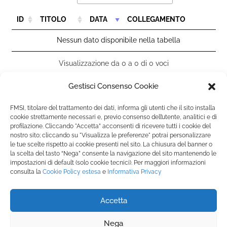
ID
TITOLO
DATA
COLLEGAMENTO
Nessun dato disponibile nella tabella
Visualizzazione da 0 a 0 di 0 voci
Gestisci Consenso Cookie
FMSI, titolare del trattamento dei dati, informa gli utenti che il sito installa
cookie strettamente necessari e, previo consenso dell’utente, analitici e di
profilazione. Cliccando "Accetta” acconsenti di ricevere tutti i cookie del
nostro sito; cliccando su "Visualizza le preferenze" potrai personalizzare
Fondazione Marista per la Solidarietà
Internazionale ETS
le tue scelte rispetto ai cookie presenti nel sito. La chiusura del banner o
la scelta del tasto “Nega” consente la navigazione del sito mantenendo le
P.le M. Champagnat, 2 00144 Roma, Italia
impostazioni di default (solo cookie tecnici). Per maggiori informazioni
Tel.: +39 06 54 5171 | Fax: +39 06 54 517 500
consulta la
Cookie Policy
estesa
e
Informativa Privacy
Email:
fmsi@fms.it
| C.F. 97484360587
Accetta
SEGUICI SU:
Nega