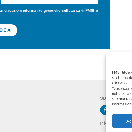
omunicazioni informative generiche sull'attività di FMSI e
OCA
FMSI, titolar
strettamente
Cliccando "A
"Visualizza 
nel sito. La
SEGUICI SU:
sito mantene
informazioni
Ac
Informativa Priv