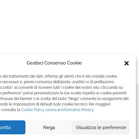
Gestisci Consenso Cookie
e del trattamento dei dati, informa gli utenti che il sito installa cookie
 necessari e, previo consenso dell’utente, analitici e di profilazione.
ccetta” acconsenti di ricevere tutti i cookie del nostro sito; cliccando su
le preferenze" potrai personalizzare le tue scelte rispetto ai cookie presenti
 chiusura del banner o la scelta del tasto “Nega” consente la navigazione del
ndo le impostazioni di default (solo cookie tecnici). Per maggiori
 consulta la
Cookie Policy
estesa
e
Informativa Privacy
cetta
Nega
Visualizza le preferenze
acy