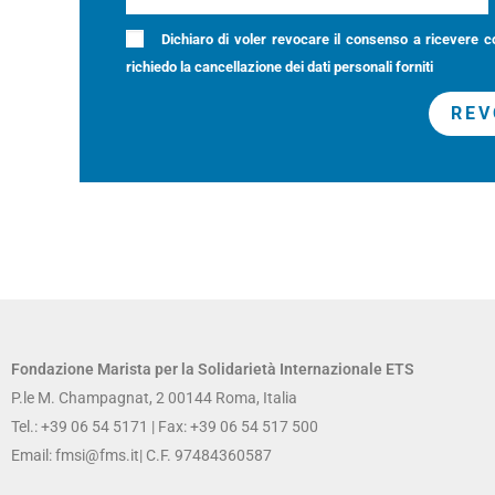
Dichiaro di voler revocare il consenso a ricevere c
richiedo la cancellazione dei dati personali forniti
REV
Fondazione Marista per la Solidarietà
Internazionale ETS
P.le M. Champagnat, 2 00144 Roma, Italia
Tel.: +39 06 54 5171 | Fax: +39 06 54 517 500
Email:
fmsi@fms.it
| C.F. 97484360587