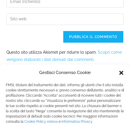
Questo sito utilizza Akismet per ridurre lo spam.
Scopri come
vengono elaborati i dati derivati dai commenti
.
Gestisci Consenso Cookie
FMSI, titolare del trattamento dei dati, informa gli utenti che il sito installa
cookie strettamente necessari e, previo consenso dell’utente, analitici e di
profilazione. Cliccando "Accetta” acconsenti di ricevere tutti i cookie del
nostro sito; cliccando su "Visualizza le preferenze" potrai personalizzare
Fondazione Marista per la Solidarietà
Internazionale ETS
le tue scelte rispetto ai cookie presenti nel sito. La chiusura del banner o
P.le M. Champagnat, 2 00144 Roma, Italia
la scelta del tasto “Nega” consente la navigazione del sito mantenendo le
impostazioni di default (solo cookie tecnici). Per maggiori informazioni
Tel.: +39 06 54 5171 | Fax: +39 06 54 517 500
consulta la
Cookie Policy
estesa
e
Informativa Privacy
Email:
fmsi@fms.it
| C.F. 97484360587