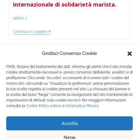
internazionale di solidarietà marista.
(altro…)
Continua A Leggere
Gestisci Consenso Cookie
FMSI, titolare del trattamento dei dati, informa gli utenti che il sito installa
cookie strettamente necessari e, previo consenso dell’utente, analitici e di
profilazione. Cliccando "Accetta” acconsenti di ricevere tutti i cookie del
nostro sito; cliccando su "Visualizza le preferenze" potrai personalizzare
Fondazione Marista per la Solidarietà
Internazionale ETS
le tue scelte rispetto ai cookie presenti nel sito. La chiusura del banner o
la scelta del tasto “Nega” consente la navigazione del sito mantenendo le
P.le M. Champagnat, 2 00144 Roma, Italia
impostazioni di default (solo cookie tecnici). Per maggiori informazioni
Tel.: +39 06 54 5171 | Fax: +39 06 54 517 500
consulta la
Cookie Policy
estesa
e
Informativa Privacy
Email:
fmsi@fms.it
| C.F. 97484360587
Accetta
SEGUICI SU:
Nega