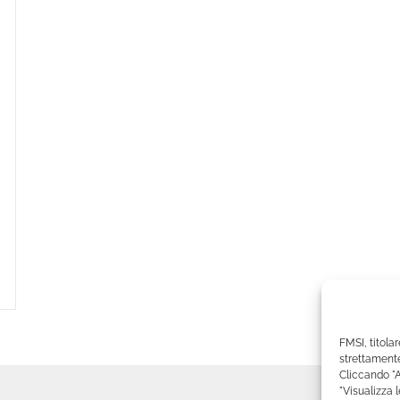
FMSI, titolar
strettamente
Cliccando "A
"Visualizza 