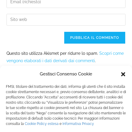
Questo sito utilizza Akismet per ridurre lo spam.
Scopri come
vengono elaborati i dati derivati dai commenti
.
Gestisci Consenso Cookie
FMSI, titolare del trattamento dei dati, informa gli utenti che il sito installa
cookie strettamente necessari e, previo consenso dell’utente, analitici e di
profilazione. Cliccando "Accetta” acconsenti di ricevere tutti i cookie del
nostro sito; cliccando su "Visualizza le preferenze" potrai personalizzare
Fondazione Marista per la Solidarietà
Internazionale ETS
le tue scelte rispetto ai cookie presenti nel sito. La chiusura del banner o
P.le M. Champagnat, 2 00144 Roma, Italia
la scelta del tasto “Nega” consente la navigazione del sito mantenendo le
impostazioni di default (solo cookie tecnici). Per maggiori informazioni
Tel.: +39 06 54 5171 | Fax: +39 06 54 517 500
consulta la
Cookie Policy
estesa
e
Informativa Privacy
Email:
fmsi@fms.it
| C.F. 97484360587