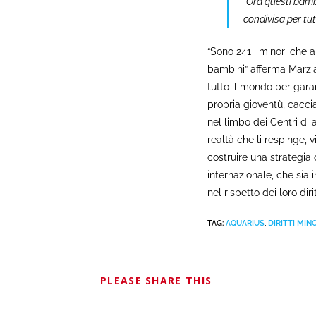
“Ora questi bamb
condivisa per tut
“Sono 241 i minori che a
bambini” afferma Marzia
tutto il mondo per garant
propria gioventù, cacci
nel limbo dei Centri di 
realtà che li respinge, v
costruire una strategia 
internazionale, che sia 
nel rispetto dei loro diritt
TAG
:
AQUARIUS
,
DIRITTI MINO
PLEASE SHARE THIS