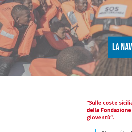
La Nav
“Sulle coste sici
della Fondazione 
gioventù”.