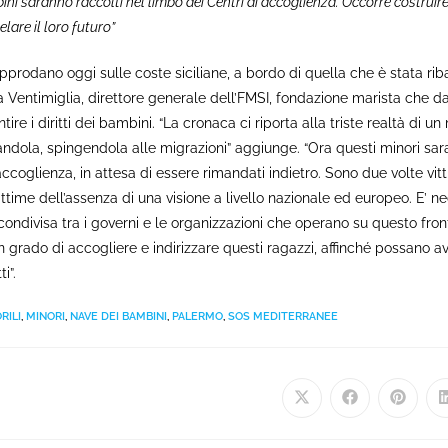
ini saranno raccolti nel limbo dei Centri di accoglienza. Occorre costruir
elare il loro futuro”
pprodano oggi sulle coste siciliane, a bordo di quella che è stata rib
 Ventimiglia, direttore generale dell’FMSI, fondazione marista che d
ire i diritti dei bambini. “La cronaca ci riporta alla triste realtà di u
andola, spingendola alle migrazioni” aggiunge. “Ora questi minori sara
accoglienza, in attesa di essere rimandati indietro. Sono due volte vitt
ittime dell’assenza di una visione a livello nazionale ed europeo. E’ ne
condivisa tra i governi e le organizzazioni che operano su questo fronte
in grado di accogliere e indirizzare questi ragazzi, affinché possano a
i”.
RILI
,
MINORI
,
NAVE DEI BAMBINI
,
PALERMO
,
SOS MEDITERRANEE