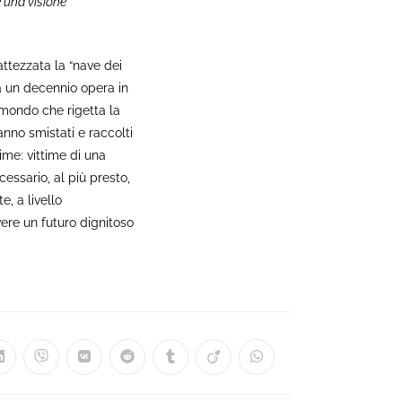
e una visione
attezzata la “nave dei
a un decennio opera in
n mondo che rigetta la
nno smistati e raccolti
ime: vittime di una
cessario, al più presto,
, a livello
vere un futuro dignitoso