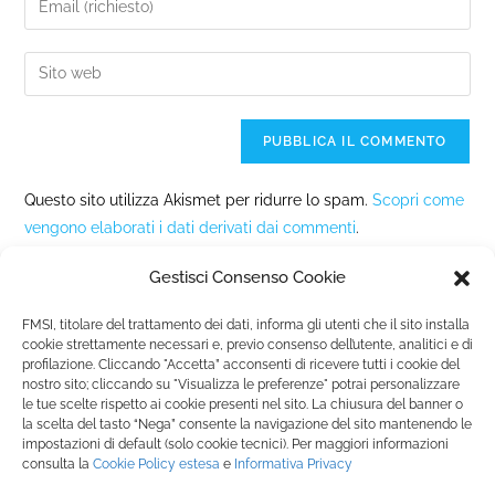
Questo sito utilizza Akismet per ridurre lo spam.
Scopri come
vengono elaborati i dati derivati dai commenti
.
Gestisci Consenso Cookie
FMSI, titolare del trattamento dei dati, informa gli utenti che il sito installa
cookie strettamente necessari e, previo consenso dell’utente, analitici e di
profilazione. Cliccando "Accetta” acconsenti di ricevere tutti i cookie del
nostro sito; cliccando su "Visualizza le preferenze" potrai personalizzare
Fondazione Marista per la Solidarietà
Internazionale ETS
le tue scelte rispetto ai cookie presenti nel sito. La chiusura del banner o
P.le M. Champagnat, 2 00144 Roma, Italia
la scelta del tasto “Nega” consente la navigazione del sito mantenendo le
impostazioni di default (solo cookie tecnici). Per maggiori informazioni
Tel.: +39 06 54 5171 | Fax: +39 06 54 517 500
consulta la
Cookie Policy
estesa
e
Informativa Privacy
Email:
fmsi@fms.it
| C.F. 97484360587