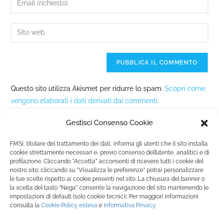
Questo sito utilizza Akismet per ridurre lo spam.
Scopri come
vengono elaborati i dati derivati dai commenti
.
Gestisci Consenso Cookie
FMSI, titolare del trattamento dei dati, informa gli utenti che il sito installa
cookie strettamente necessari e, previo consenso dell’utente, analitici e di
profilazione. Cliccando "Accetta” acconsenti di ricevere tutti i cookie del
nostro sito; cliccando su "Visualizza le preferenze" potrai personalizzare
Fondazione Marista per la Solidarietà
Internazionale ETS
le tue scelte rispetto ai cookie presenti nel sito. La chiusura del banner o
P.le M. Champagnat, 2 00144 Roma, Italia
la scelta del tasto “Nega” consente la navigazione del sito mantenendo le
impostazioni di default (solo cookie tecnici). Per maggiori informazioni
Tel.: +39 06 54 5171 | Fax: +39 06 54 517 500
consulta la
Cookie Policy
estesa
e
Informativa Privacy
Email:
fmsi@fms.it
| C.F. 97484360587