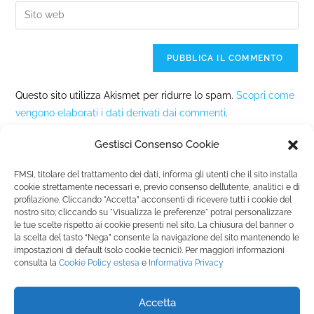
Questo sito utilizza Akismet per ridurre lo spam.
Scopri come
vengono elaborati i dati derivati dai commenti
.
Gestisci Consenso Cookie
FMSI, titolare del trattamento dei dati, informa gli utenti che il sito installa
cookie strettamente necessari e, previo consenso dell’utente, analitici e di
profilazione. Cliccando "Accetta” acconsenti di ricevere tutti i cookie del
nostro sito; cliccando su "Visualizza le preferenze" potrai personalizzare
Fondazione Marista per la Solidarietà
Internazionale ETS
le tue scelte rispetto ai cookie presenti nel sito. La chiusura del banner o
P.le M. Champagnat, 2 00144 Roma, Italia
la scelta del tasto “Nega” consente la navigazione del sito mantenendo le
impostazioni di default (solo cookie tecnici). Per maggiori informazioni
Tel.: +39 06 54 5171 | Fax: +39 06 54 517 500
consulta la
Cookie Policy
estesa
e
Informativa Privacy
Email:
fmsi@fms.it
| C.F. 97484360587
Accetta