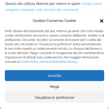
Questo sito utilizza Akismet per ridurre lo spam.
Scopri come
vengono elaborati i dati derivati dai commenti
.
Gestisci Consenso Cookie
FMSI, titolare del trattamento dei dati, informa gli utenti che il sito installa
cookie strettamente necessari e, previo consenso dell’utente, analitici e di
profilazione. Cliccando "Accetta” acconsenti di ricevere tutti i cookie del
nostro sito; cliccando su "Visualizza le preferenze" potrai personalizzare
Fondazione Marista per la Solidarietà
Internazionale ETS
le tue scelte rispetto ai cookie presenti nel sito. La chiusura del banner o
P.le M. Champagnat, 2 00144 Roma, Italia
la scelta del tasto “Nega” consente la navigazione del sito mantenendo le
impostazioni di default (solo cookie tecnici). Per maggiori informazioni
Tel.: +39 06 54 5171 | Fax: +39 06 54 517 500
consulta la
Cookie Policy
estesa
e
Informativa Privacy
Email:
fmsi@fms.it
| C.F. 97484360587
Accetta
SEGUICI SU:
Nega
Visualizza le preferenze
Informativa Privacy