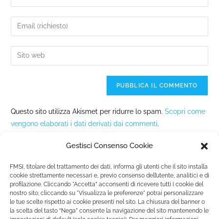
Questo sito utilizza Akismet per ridurre lo spam.
Scopri come
vengono elaborati i dati derivati dai commenti
.
Gestisci Consenso Cookie
FMSI, titolare del trattamento dei dati, informa gli utenti che il sito installa
cookie strettamente necessari e, previo consenso dell’utente, analitici e di
profilazione. Cliccando "Accetta” acconsenti di ricevere tutti i cookie del
nostro sito; cliccando su "Visualizza le preferenze" potrai personalizzare
Fondazione Marista per la Solidarietà
Internazionale ETS
le tue scelte rispetto ai cookie presenti nel sito. La chiusura del banner o
P.le M. Champagnat, 2 00144 Roma, Italia
la scelta del tasto “Nega” consente la navigazione del sito mantenendo le