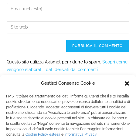
Questo sito utilizza Akismet per ridurre lo spam.
Scopri come
vengono elaborati i dati derivati dai commenti
.
Gestisci Consenso Cookie
FMSI, titolare del trattamento dei dati, informa gli utenti che il sito installa
cookie strettamente necessari e, previo consenso dell’utente, analitici e di
profilazione. Cliccando "Accetta” acconsenti di ricevere tutti i cookie del
nostro sito; cliccando su "Visualizza le preferenze" potrai personalizzare
Fondazione Marista per la Solidarietà
Internazionale ETS
le tue scelte rispetto ai cookie presenti nel sito. La chiusura del banner o
P.le M. Champagnat, 2 00144 Roma, Italia
la scelta del tasto “Nega” consente la navigazione del sito mantenendo le
impostazioni di default (solo cookie tecnici). Per maggiori informazioni
Tel.: +39 06 54 5171 | Fax: +39 06 54 517 500
consulta la
Cookie Policy
estesa
e
Informativa Privacy