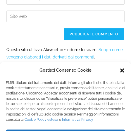
Questo sito utilizza Akismet per ridurre lo spam.
Scopri come
vengono elaborati i dati derivati dai commenti
.
Gestisci Consenso Cookie
FMSI, titolare del trattamento dei dati, informa gli utenti che il sito installa
cookie strettamente necessari e, previo consenso dell’utente, analitici e di
profilazione. Cliccando "Accetta” acconsenti di ricevere tutti i cookie del
nostro sito; cliccando su "Visualizza le preferenze" potrai personalizzare
Fondazione Marista per la Solidarietà
Internazionale ETS
le tue scelte rispetto ai cookie presenti nel sito. La chiusura del banner o
P.le M. Champagnat, 2 00144 Roma, Italia
la scelta del tasto “Nega” consente la navigazione del sito mantenendo le
impostazioni di default (solo cookie tecnici). Per maggiori informazioni
Tel.: +39 06 54 5171 | Fax: +39 06 54 517 500
consulta la
Cookie Policy
estesa
e
Informativa Privacy
Email:
fmsi@fms.it
| C.F. 97484360587