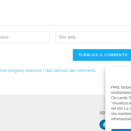
me vengono elaborati i dati derivati dai commenti
.
FMSI, titolar
strettamente
Cliccando "A
"Visualizza 
nel sito. La
SEGUICI SU:
sito mantene
informazioni