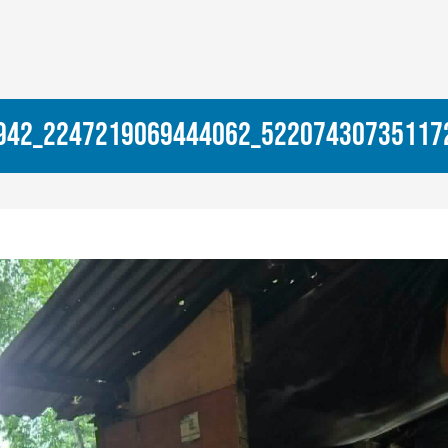
942_2247219069444062_52207430735117