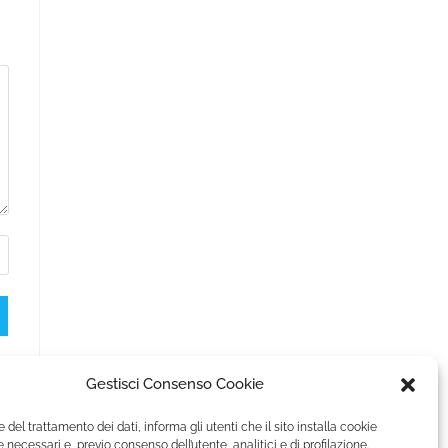
Gestisci Consenso Cookie
e del trattamento dei dati, informa gli utenti che il sito installa cookie
 necessari e, previo consenso dell’utente, analitici e di profilazione.