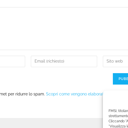
smet per ridurre lo spam.
Scopri come vengono elaborati i dati deriva
FMSI, titolar
strettamente
Cliccando "A
"Visualizza 