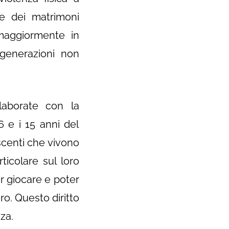
le dei matrimoni
 maggiormente in
e generazioni non
aborate con la
6 e i 15 anni del
scenti che vivono
ticolare sul loro
er giocare e poter
uro. Questo diritto
za.