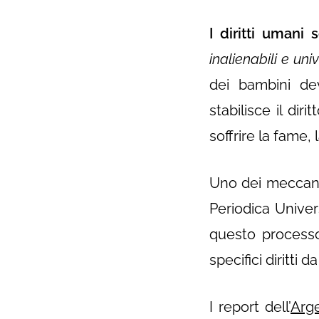
I diritti umani
inalienabili e univ
dei bambini dev
stabilisce il dir
soffrire la fame,
Uno dei meccanis
Periodica Univer
questo processo
specifici diritti d
I report dell’
Arg