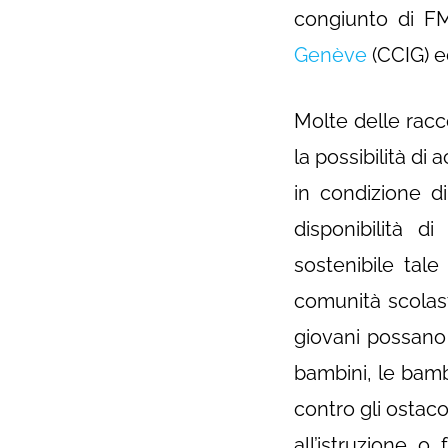
congiunto di F
Genève
(CCIG) 
Molte delle racco
la possibilità di
in condizione d
disponibilità 
sostenibile tale
comunità scolast
giovani possano 
bambini, le bambi
contro gli ostac
all’istruzione 