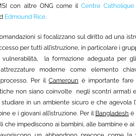
MSI con altre ONG come il
Centre Catholique 
ed
Edmound Rice.
mandazioni si focalizzano sul diritto ad una istr
 accesso per tutti all’istruzione, in particolare i g
i vulnerabilità, la formazione adeguata per gli
di attrezzature moderne come elemento chi
 processo. Per il
Cameroun
è importante fare
iche non siano coinvolte negli scontri armati 
studiare in un ambiente sicuro e che agevola l’a
ne e i giovani all’istruzione. Per il
Bangladesh
è 
oli che impediscono ai bambini, alle bambine e ai 
o favoriscono un abbandono precoce come la v