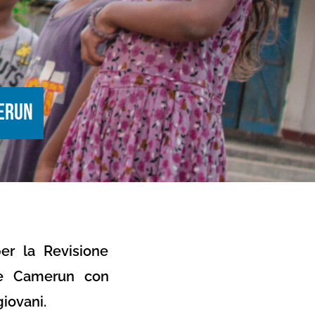
merun
er la Revisione
a e Camerun con
giovani.