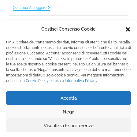
Continua A Leggere
Gestisci Consenso Cookie
FMSI, titolare del trattamento dei dati, informa gli utenti che il sito installa
cookie strettamente necessari e, previo consenso dell’utente, analitici e di
profilazione. Cliccando "Accetta” acconsenti di ricevere tutti i cookie del
nostro sito; cliccando su "Visualizza le preferenze" potrai personalizzare
Fondazione Marista per la Solidarietà
Internazionale ETS
le tue scelte rispetto ai cookie presenti nel sito. La chiusura del banner o
la scelta del tasto “Nega” consente la navigazione del sito mantenendo le
P.le M. Champagnat, 2 00144 Roma, Italia
impostazioni di default (solo cookie tecnici). Per maggiori informazioni
Tel.: +39 06 54 5171 | Fax: +39 06 54 517 500
consulta la
Cookie Policy
estesa
e
Informativa Privacy
Email:
fmsi@fms.it
| C.F. 97484360587
Accetta
SEGUICI SU:
Nega
Visualizza le preferenze
Informativa Privacy