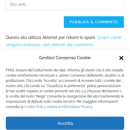
Questo sito utilizza Akismet per ridurre lo spam.
Scopri come
vengono elaborati i dati derivati dai commenti
.
Gestisci Consenso Cookie
FMSI, titolare del trattamento dei dati, informa gli utenti che il sito installa
cookie strettamente necessari e, previo consenso dell’utente, analitici e di
profilazione. Cliccando "Accetta” acconsenti di ricevere tutti i cookie del
nostro sito; cliccando su "Visualizza le preferenze" potrai personalizzare
Fondazione Marista per la Solidarietà
Internazionale ETS
le tue scelte rispetto ai cookie presenti nel sito. La chiusura del banner o
la scelta del tasto “Nega” consente la navigazione del sito mantenendo le
P.le M. Champagnat, 2 00144 Roma, Italia
impostazioni di default (solo cookie tecnici). Per maggiori informazioni
Tel.: +39 06 54 5171 | Fax: +39 06 54 517 500
consulta la
Cookie Policy
estesa
e
Informativa Privacy
Email:
fmsi@fms.it
| C.F. 97484360587
Accetta
SEGUICI SU: