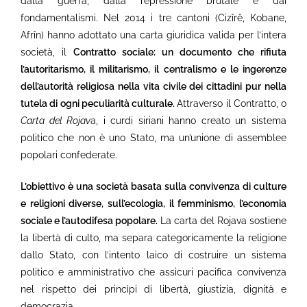
dalla guerra, dalla repressione brutale e dai
fondamentalismi. Nel 2014 i tre cantoni (Cizîrê, Kobane,
Afrîn) hanno adottato una carta giuridica valida per l’intera
società, il
Contratto sociale: un documento che rifiuta
l’autoritarismo, il militarismo, il centralismo e le ingerenze
dell’autorità religiosa nella vita civile dei cittadini pur nella
tutela di ogni peculiarità culturale.
Attraverso il Contratto, o
Carta del Rojav
a, i curdi siriani hanno creato un sistema
politico che non è uno Stato, ma un’unione di assemblee
popolari confederate.
L’obiettivo è una società basata sulla convivenza di culture
e religioni diverse, sull’ecologia, il femminismo, l’economia
sociale e l’autodifesa popolare.
La carta del Rojava sostiene
la libertà di culto, ma separa categoricamente la religione
dallo Stato, con l’intento laico di costruire un sistema
politico e amministrativo che assicuri pacifica convivenza
nel rispetto dei princìpi di libertà, giustizia, dignità e
democrazia.