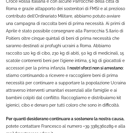
Croce Rossa Italiana e con alcune Parrocchie della città di
Roma e grazie all’apporto dei sostenitori di FMSI e al prezioso
contributo dell’Ordinariato Militare, abbiamo potuto avviare
una campagna di raccolta beni di prima necessità. Ai primi di
Aprile è stato possibile consegnare alla Parrocchia S.Ilario di
Poitiers oltre cinque quintali di beni di prima necessità che
saranno destinati ai profughi ucraini a Roma. Abbiamo
raccolto 120 kg di cibo, 230 kg di abiti, 50 kg di medicinali, 15
scatole contenenti beni per l’igiene intima, 5 kg di giocattoli e
accessori per la prima infanzia.
I nostri sforzi non si arrestano:
stiamo continuando a ricevere e raccogliere beni di prima
necessità per continuare a supportare la popolazione Ucraina
attraverso interventi umanitari essenziali alle famiglie e ai
bambini colpiti dal conflitto. Raccogliamo e distribuiamo kit
igienici, cibo e denaro per tutti coloro che sono in difficoltà.
Per quanti desiderano continuare a sostenere la nostra causa,
potete contattare Francesco al numero +39 3385360289 e alla