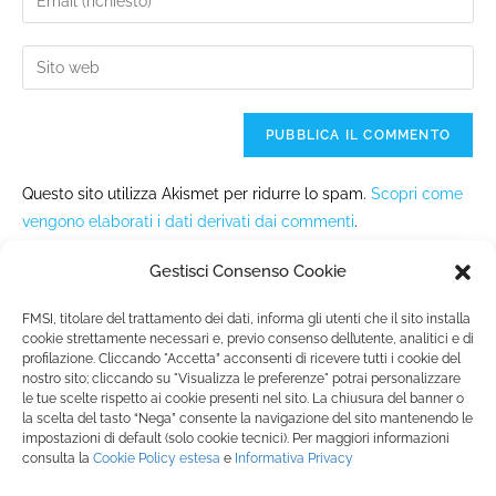
Questo sito utilizza Akismet per ridurre lo spam.
Scopri come
vengono elaborati i dati derivati dai commenti
.
Gestisci Consenso Cookie
FMSI, titolare del trattamento dei dati, informa gli utenti che il sito installa
cookie strettamente necessari e, previo consenso dell’utente, analitici e di
profilazione. Cliccando "Accetta” acconsenti di ricevere tutti i cookie del
nostro sito; cliccando su "Visualizza le preferenze" potrai personalizzare
Fondazione Marista per la Solidarietà
Internazionale ETS
le tue scelte rispetto ai cookie presenti nel sito. La chiusura del banner o
la scelta del tasto “Nega” consente la navigazione del sito mantenendo le
P.le M. Champagnat, 2 00144 Roma, Italia
impostazioni di default (solo cookie tecnici). Per maggiori informazioni
Tel.: +39 06 54 5171 | Fax: +39 06 54 517 500
consulta la
Cookie Policy
estesa
e
Informativa Privacy
Email:
fmsi@fms.it
| C.F. 97484360587