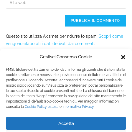
Questo sito utilizza Akismet per ridurre lo spam.
Scopri come
vengono elaborati i dati derivati dai commenti
.
Gestisci Consenso Cookie
FMSI, titolare del trattamento dei dati, informa gli utenti che il sito installa
cookie strettamente necessari e, previo consenso dell’utente, analitici e di
profilazione. Cliccando "Accetta” acconsenti di ricevere tutti i cookie del
nostro sito; cliccando su "Visualizza le preferenze" potrai personalizzare
Fondazione Marista per la Solidarietà
Internazionale ETS
le tue scelte rispetto ai cookie presenti nel sito. La chiusura del banner o
la scelta del tasto “Nega” consente la navigazione del sito mantenendo le
P.le M. Champagnat, 2 00144 Roma, Italia
impostazioni di default (solo cookie tecnici). Per maggiori informazioni
Tel.: +39 06 54 5171 | Fax: +39 06 54 517 500
consulta la
Cookie Policy
estesa
e
Informativa Privacy
Email:
fmsi@fms.it
| C.F. 97484360587
Accetta
SEGUICI SU: