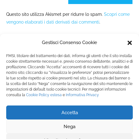
Questo sito utilizza Akismet per ridurre lo spam.
Scopri come
vengono elaborati i dati derivati dai commenti
.
Gestisci Consenso Cookie
FMSI, titolare del trattamento dei dati, informa gli utenti che il sito installa
cookie strettamente necessari e, previo consenso dell’utente, analitici e di
profilazione. Cliccando "Accetta” acconsenti di ricevere tutti i cookie del
nostro sito; cliccando su "Visualizza le preferenze" potrai personalizzare
Fondazione Marista per la Solidarietà
Internazionale ETS
le tue scelte rispetto ai cookie presenti nel sito. La chiusura del banner o
la scelta del tasto “Nega” consente la navigazione del sito mantenendo le
P.le M. Champagnat, 2 00144 Roma, Italia
impostazioni di default (solo cookie tecnici). Per maggiori informazioni
Tel.: +39 06 54 5171 | Fax: +39 06 54 517 500
consulta la
Cookie Policy
estesa
e
Informativa Privacy
Email:
fmsi@fms.it
| C.F. 97484360587
Accetta
SEGUICI SU:
Nega