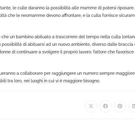
tante, le culle daranno la possibilità alle mamme di potersi riposa
ficoltà che le neomamme devono affrontare, e la culla fornisce sicura
 che un bambino abituato a trascorrere del tempo nella culla lonta
iù possibilità di abituarsi ad un nuovo ambiente, diverso dalle braccia d
nne di continuare a svolgere il proprio lavoro; fattore che favorisce l
ueranno a collaborare per raggiungere un numero sempre maggiore d
li tra loro, nei luoghi in cui vi è maggiore bisogno.