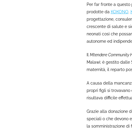
Per far fronte a questo
prodotte da
KOKONO
.
progettazione, consule
crescente di salute e sic
neonati così che possano
autonome ed indipendent
Il
Mtendere Community H
Malawi; è gestito dalle 
maternità, il reparto pos
A causa della mancanza
propri figli si trovavan
risultava difficile effet
Grazie alla donazione de
speciali o che devono 
la somministrazione di f