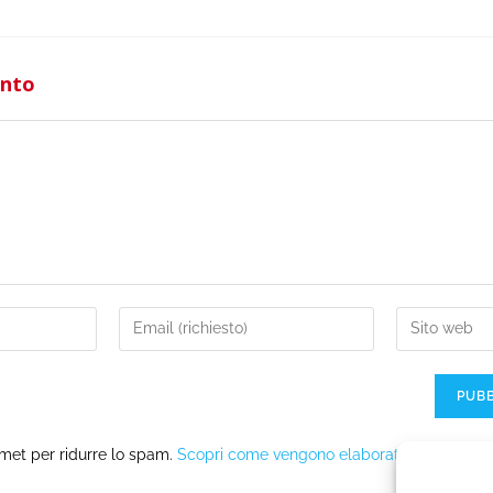
ento
smet per ridurre lo spam.
Scopri come vengono elaborati i dati deriva