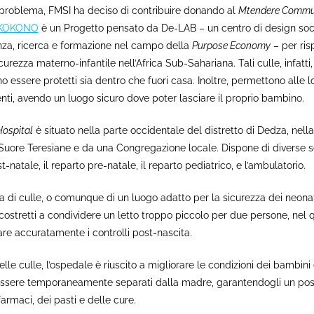
 problema, FMSI ha deciso di contribuire donando al
Mtendere Commun
KOKONO
è un Progetto pensato da De-LAB – un centro di design soci
nza, ricerca e formazione nel campo della
Purpose Economy
– per ri
urezza materno-infantile nell’Africa Sub-Sahariana. Tali culle, infatti,
 essere protetti sia dentro che fuori casa. Inoltre, permettono alle l
i, avendo un luogo sicuro dove poter lasciare il proprio bambino.
ospital
è situato nella parte occidentale del distretto di Dedza, nell
Suore Teresiane e da una Congregazione locale. Dispone di diverse sezi
t-natale, il reparto pre-natale, il reparto pediatrico, e l’ambulatorio.
 di culle, o comunque di un luogo adatto per la sicurezza dei neona
o costretti a condividere un letto troppo piccolo per due persone, nel
tuare accuratamente i controlli post-nascita.
lle culle, l’ospedale è riuscito a migliorare le condizioni dei bambin
essere temporaneamente separati dalla madre, garantendogli un post
armaci, dei pasti e delle cure.