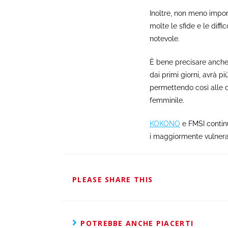
Inoltre, non meno impor
molte le sfide e le dif
notevole.
È bene precisare anche
dai primi giorni, avrà p
permettendo così alle do
femminile.
KOKONO
e FMSI contin
i maggiormente vulnerabi
PLEASE SHARE THIS
POTREBBE ANCHE PIACERTI