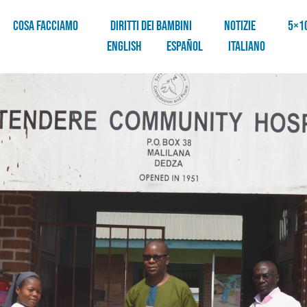
COSA FACCIAMO
DIRITTI DEI BAMBINI
NOTIZIE
5×1
English
Español
Italiano