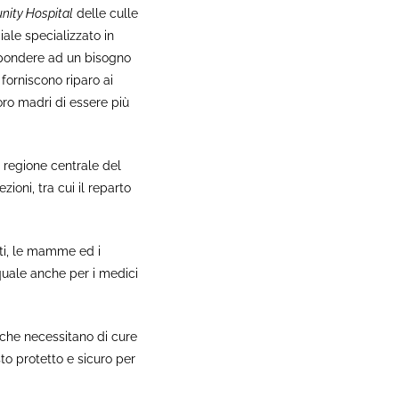
ity Hospital
delle culle
ale specializzato in
spondere ad un bisogno
 forniscono riparo ai
oro madri di essere più
a regione centrale del
oni, tra cui il reparto
ti, le mamme ed i
 quale anche per i medici
i che necessitano di cure
o protetto e sicuro per