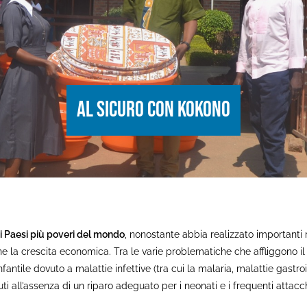
Al sicuro con Kokono
i Paesi più poveri del mondo
, nonostante abbia realizzato importanti
ne la crescita economica. Tra le varie problematiche che affliggono il
nfantile dovuto a malattie infettive (tra cui la malaria, malattie gastro
ti all’assenza di un riparo adeguato per i neonati e i frequenti attacch