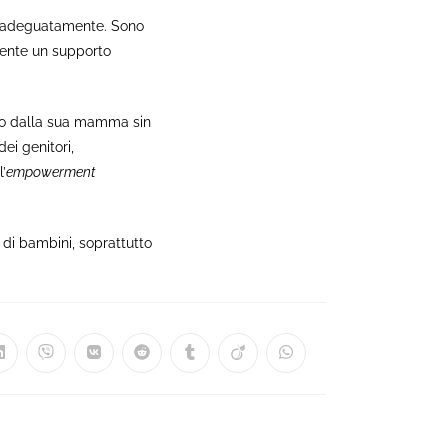
re adeguatamente. Sono
mente un supporto
no dalla sua mamma sin
ei genitori,
’
empowerment
i bambini, soprattutto