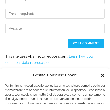
This site uses Akismet to reduce spam.
Learn how your
comment data is processed.
Gestisci Consenso Cookie
Per fornire le migliori esperienze, utilizziamo tecnologie come i cookie per
memorizzare e/o accedere alle informazioni del dispositivo. Il consenso a
queste tecnologie ci permetterà di elaborare dati come il comportamento
Fondazione Marista per la Solidarietà
Internazionale ETS
di navigazione o ID unici su questo sito. Non acconsentire o ritirare il
consenso può influire negativamente su alcune caratteristiche e funzioni.
P.le M. Champagnat, 2 00144 Roma, Italia