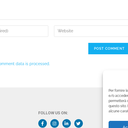
omment data is processed.
Per fornire 
e/o accedere
permetterà d
questo sito.
alcune carat
FOLLOW US ON:
Ac