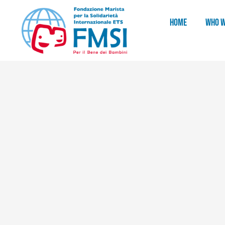
HOME
WHO W