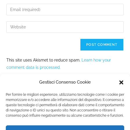
This site uses Akismet to reduce spam.
Learn how your
comment data is processed.
Gestisci Consenso Cookie
Per fornire le migliori esperienze, utilizziamo tecnologie come i cookie per
memorizzare e/o accedere alle informazioni del dispositivo. Il consenso a
queste tecnologie ci permetterà di elaborare dati come il comportamento
Fondazione Marista per la Solidarietà
Internazionale ETS
di navigazione o ID unici su questo sito. Non acconsentire o ritirare il
consenso può influire negativamente su alcune caratteristiche e funzioni.
P.le M. Champagnat, 2 00144 Roma, Italia
Tel.: +39 06 54 5171 | Fax: +39 06 54 517 500