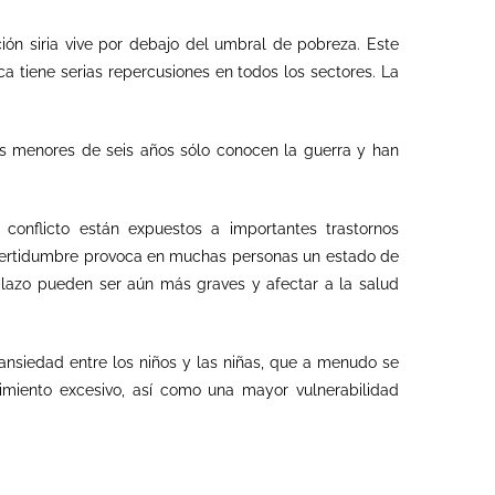
ión siria vive por debajo del umbral de pobreza. Este
 tiene serias repercusiones en todos los sectores. La
os menores de seis años sólo conocen la guerra y han
conflicto están expuestos a importantes trastornos
incertidumbre provoca en muchas personas un estado de
 plazo pueden ser aún más graves y afectar a la salud
nsiedad entre los niños
y
l
a
s niñ
a
s
, que a menudo se
imiento excesivo, así como una mayor vulnerabilidad