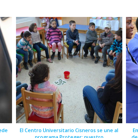
uede
El Centro Universitario Cisneros se une al
Em
programa Proteger: nuestro
de