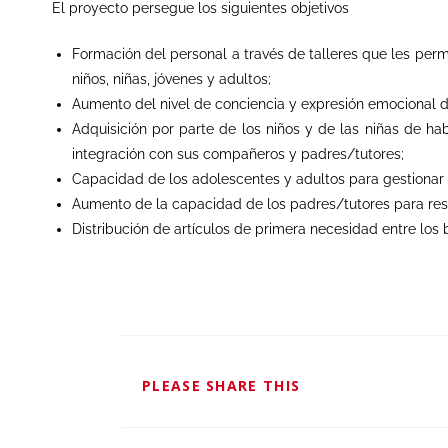
El proyecto persegu
e
los siguientes objetivos
Formación del personal a través de talleres
que les per
niños
,
niñ
a
s
, jóvenes y adultos;
Aumento del nivel de conciencia y expresión emocional d
Adquisición por parte de los niños
y
de l
a
s niñ
a
s
de habi
integración con sus compañeros y padres/tutores;
Capacidad de los adolescentes y adultos para gestionar e
Aumento de la capacidad de los padres/tutores para res
Distribución de artículos de primera necesidad entre los b
PLEASE SHARE THIS