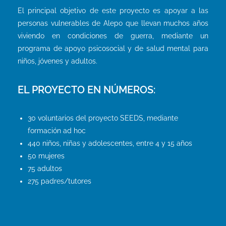
El principal objetivo de este proyecto es apoyar a las
personas vulnerables de Alepo que llevan muchos años
viviendo en condiciones de guerra, mediante un
programa de apoyo psicosocial y de salud mental para
niños, jóvenes y adultos.
EL PROYECTO EN
NÚMEROS
:
30
voluntarios del proyecto SEEDS, mediante
formación ad hoc
4
40
niños
,
niñ
a
s
y adolescentes, entre 4 y 15 años
50 mujeres
75
adultos
275
padres/tutores