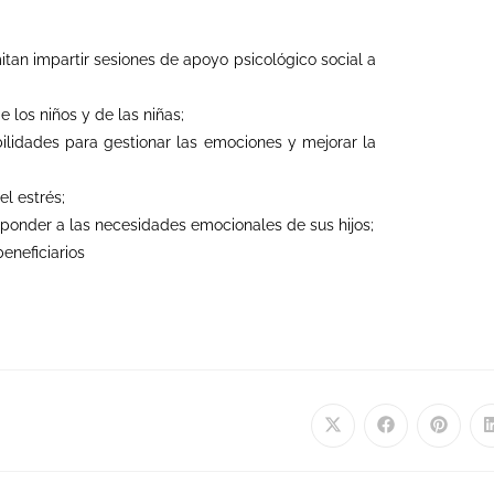
mitan
impartir sesiones de apoyo psicológico social a
e los niños
y
de l
a
s niñ
a
s
;
lidades para gestionar las emociones y mejorar la
l estrés;
ponder a las necesidades emocionales de sus hijos;
eneficiarios