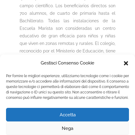
campo científico. Los beneficiarios directos son
700 alumnos, de cuarto de primaria hasta el
Bachillerato. Todas las instalaciones de la
Escuela Marista son consideradas un centro
educativo de gran eficacia para niños y niñas
que viven en zonas remotas y rurales. El colegio,
reconocido por el Ministerio de Educación, tiene
una excelente reputación por los resultados
Gestisci Consenso Cookie
didácticos que logran los estudiantes.
Per fornire le migliori esperienze, utilizziamo tecnologie come i cookie per
memorizzare e/o accedere alle informazioni del dispositivo. Il consenso a
queste tecnologie ci permetterà di elaborare dati come il comportamento
Fondazione Marista per la Solidarietà
Internazionale ETS
di navigazione o ID unici su questo sito. Non acconsentire o ritirare il
consenso può influire negativamente su alcune caratteristiche e funzioni.
P.le M. Champagnat, 2 00144 Roma, Italia
Tel.: +39 06 54 5171 | Fax: +39 06 54 517 500
Accetta
Email:
fmsi@fms.it
| C.F. 97484360587
Nega
Informativa Privacy |
Política de ‘cookies’