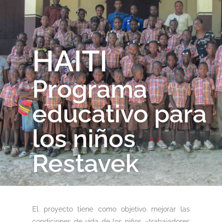
HAITI
Programa
educativo para
los niños
Restavek
El proyecto tiene como objetivo mejorar las
condiciones de vida de los niños «trabajadores