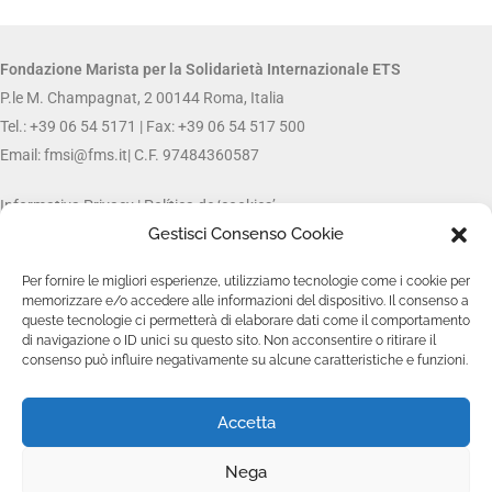
Fondazione Marista per la Solidarietà
Internazionale ETS
P.le M. Champagnat, 2 00144 Roma, Italia
Tel.: +39 06 54 5171 | Fax: +39 06 54 517 500
Email:
fmsi@fms.it
| C.F. 97484360587
Informativa Privacy |
Política de ‘cookies’
Gestisci Consenso Cookie
SÍGUENOS EN:
Per fornire le migliori esperienze, utilizziamo tecnologie come i cookie per
memorizzare e/o accedere alle informazioni del dispositivo. Il consenso a
queste tecnologie ci permetterà di elaborare dati come il comportamento
di navigazione o ID unici su questo sito. Non acconsentire o ritirare il
consenso può influire negativamente su alcune caratteristiche e funzioni.
Accetta
Nega