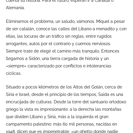
cuenta su historia. Para el futuro, esperan ir a Canadá o
Alemania.
Eliminamos el problema, un saludo, vámonos. Miquel a pesar
de ser catalán, conoce las calles del Líbano a menadito y con
ellas, las locuras de un tráfico sin reglas, entre rugidos
arrogantes, autos por el contrario y cuernos nerviosos.
Siempre trate de elegir el camino más tranquilo. Entonces
llegamos a Sidón, una tierra cargada de historia y un
«siempre» caracterizado por conflictos e intolerancias
cíclicas.
Situado a pocos kilómetros de los Altos del Golán, cerca de
Siria e Israel, desde el principio de los tiempos, Saida es una
encrucijada de culturas. Desde la torre del santuario ortodoxo
griego la vista es impresionante: a la derecha las montañas
que dividen Líbano y Siria, más a la izquierda el gran
campamento palestino: más 60 mil personas, nacidas en
1948, dicen que es impenetrable, «un ghetto donde nadie