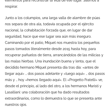
elementos para reconstruir la vida de ese lugar. Salimos a
respirar.
Junto a los columpios, una larga valla de alambre de púas
nos separa de otra ala, todavía ocupada por el ejército
nacional, la cohabitación forzada que, en lugar de dar
seguridad, hace que ese lugar sea aún más inseguro.
Caminando por el patio, Miquel nos muestra los pequeños
pasos tomados literalmente desde 2015 hasta hoy, para
recuperar pañuelos de tierra, arrancándolos de las milicias y
las malas hierbas. Una inundación buena y lenta, que el
decidido hermano Miquel presenta día tras día: «antes de
llegar aquí» … dos pasos adelante y «luego aquí» … dos pasos
más y … hoy «hemos llegado aquí». El «Progetto Fratelli» ve,
desde el principio, al lado del otro, a los hermanos Maristi y
Lasalliani: una colaboración que ha dado resultados
extraordinarios, como lo demuestra lo que se presenta ante
nuestros ojos.