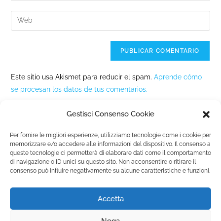
Este sitio usa Akismet para reducir el spam.
Aprende cómo
se procesan los datos de tus comentarios.
Gestisci Consenso Cookie
Per fornire le migliori esperienze, utilizziamo tecnologie come i cookie per
memorizzare e/o accedere alle informazioni del dispositivo. Il consenso a
queste tecnologie ci permetterà di elaborare dati come il comportamento
Fondazione Marista per la Solidarietà
Internazionale ETS
di navigazione o ID unici su questo sito. Non acconsentire o ritirare il
consenso può influire negativamente su alcune caratteristiche e funzioni.
P.le M. Champagnat, 2 00144 Roma, Italia
Tel.: +39 06 54 5171 | Fax: +39 06 54 517 500
Email:
fmsi@fms.it
| C.F. 97484360587
Accetta
Nega
Informativa Privacy |
Política de ‘cookies’