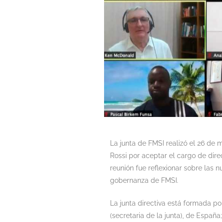
La junta de FMSI realizó el 26 de 
Rossi por aceptar el cargo de dir
reunión fue reflexionar sobre las nu
gobernanza de FMSI.
La junta directiva está formada po
(secretaria de la junta), de España;