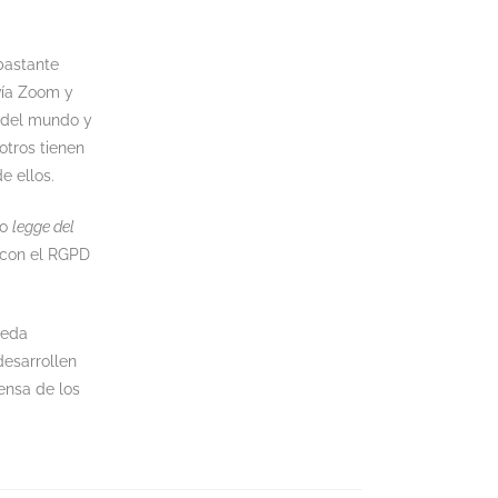
bastante
vía Zoom y
 del mundo y
otros tienen
e ellos.
vo
legge del
 con el RGPD
ueda
desarrollen
ensa de los