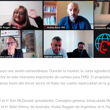
mayo una sesión extraordinaria. Durante la reunión, la Junta agradeci
ector en este momento importante de cambio para FMSI. El propósito
evas leyes del tercer sector en Italia, las cuales repercutirán en la g
r el H. Ken McDonald (presidente), Consejero general; Inmaculada Ma
 el H. Allen Sherry, de Australia; Analia Ruggeri de Argentina; el H. Pa