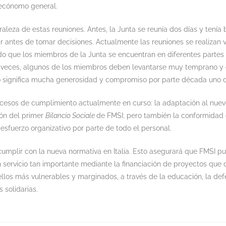
 ecónomo general.
leza de estas reuniones. Antes, la Junta se reunía dos días y tenía 
ir antes de tomar decisiones. Actualmente las reuniones se realizan 
o que los miembros de la Junta se encuentran en diferentes partes
 a veces, algunos de los miembros deben levantarse muy temprano y 
o significa mucha generosidad y compromiso por parte década uno d
rocesos de cumplimiento actualmente en curso: la adaptación al nue
ión del primer
Bilancio Sociale
de FMSI; pero también la conformidad
o esfuerzo organizativo por parte de todo el personal.
cumplir con la nueva normativa en Italia. Esto asegurará que FMSI p
n servicio tan importante mediante la financiación de proyectos que 
llos más vulnerables y marginados, a través de la educación, la def
 solidarias.