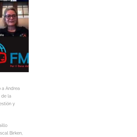
ó a Andrea
 de la
estión y
illo
scal Birken,