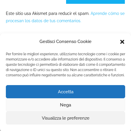
Este sitio usa Akismet para reducir el spam.
Aprende cómo se
procesan los datos de tus comentarios.
Gestisci Consenso Cookie
Per fornire le migliori esperienze, utilizziamo tecnologie come i cookie per
memorizzare e/o accedere alle informazioni del dispositivo. Il consenso a
queste tecnologie ci permetterà di elaborare dati come il comportamento
Fondazione Marista per la Solidarietà
Internazionale ETS
di navigazione o ID unici su questo sito. Non acconsentire o ritirare il
consenso può influire negativamente su alcune caratteristiche e funzioni.
P.le M. Champagnat, 2 00144 Roma, Italia
Tel.: +39 06 54 5171 | Fax: +39 06 54 517 500
Accetta
Email:
fmsi@fms.it
| C.F. 97484360587
Nega
Informativa Privacy |
Política de ‘cookies’
SÍGUENOS EN:
Visualizza le preferenze