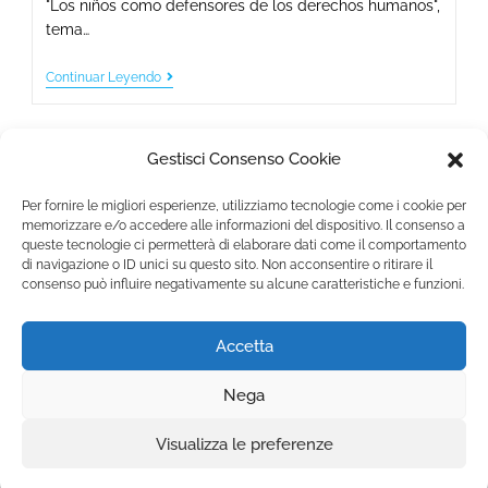
"Los niños como defensores de los derechos humanos",
tema…
Continuar Leyendo
Gestisci Consenso Cookie
Per fornire le migliori esperienze, utilizziamo tecnologie come i cookie per
memorizzare e/o accedere alle informazioni del dispositivo. Il consenso a
queste tecnologie ci permetterà di elaborare dati come il comportamento
Fondazione Marista per la Solidarietà
Internazionale ETS
di navigazione o ID unici su questo sito. Non acconsentire o ritirare il
consenso può influire negativamente su alcune caratteristiche e funzioni.
P.le M. Champagnat, 2 00144 Roma, Italia
Tel.: +39 06 54 5171 | Fax: +39 06 54 517 500
Accetta
Email:
fmsi@fms.it
| C.F. 97484360587
Nega
Informativa Privacy |
Política de ‘cookies’
SÍGUENOS EN:
Visualizza le preferenze